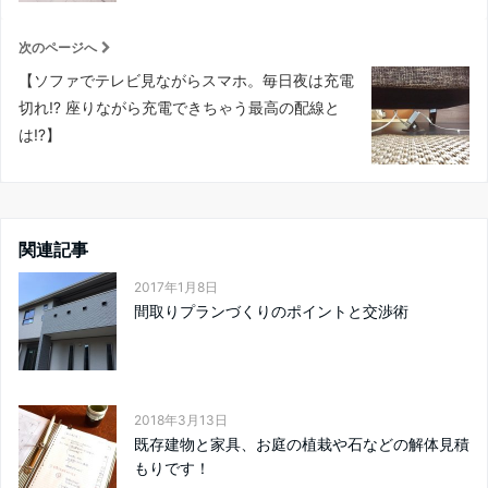
次のページへ
【ソファでテレビ見ながらスマホ。毎日夜は充電
切れ⁉︎ 座りながら充電できちゃう最高の配線と
は⁉︎】
関連記事
2017年1月8日
間取りプランづくりのポイントと交渉術
2018年3月13日
既存建物と家具、お庭の植栽や石などの解体見積
もりです！