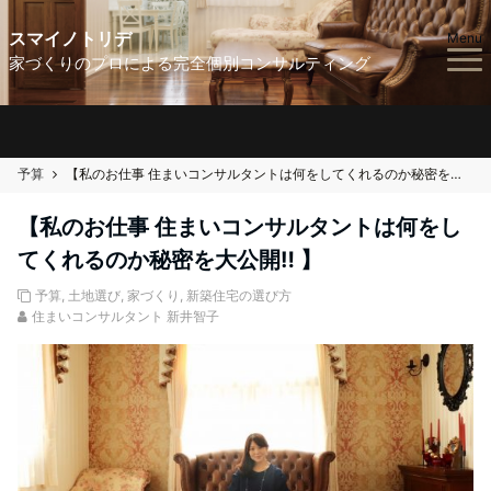
スマイノトリデ
Menu
家づくりのプロによる完全個別コンサルティング
予算
【私のお仕事 住まいコンサルタントは何をしてくれるのか秘密を大公開‼︎ 】
【私のお仕事 住まいコンサルタントは何をし
てくれるのか秘密を大公開‼︎ 】
予算
,
土地選び
,
家づくり
,
新築住宅の選び方
住まいコンサルタント 新井智子