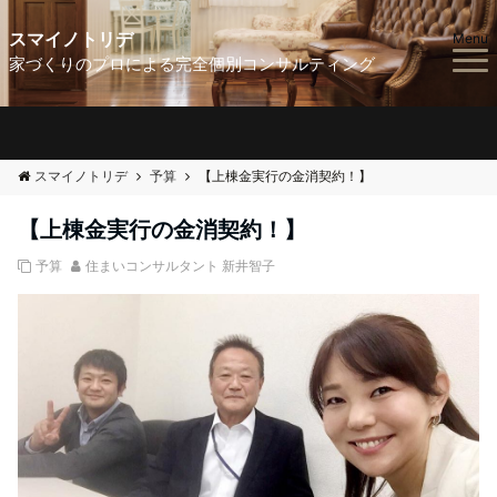
スマイノトリデ
Menu
家づくりのプロによる完全個別コンサルティング
スマイノトリデ
予算
【上棟金実行の金消契約！】
【上棟金実行の金消契約！】
予算
住まいコンサルタント 新井智子