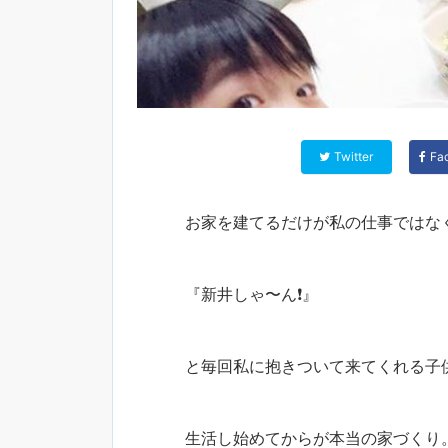
Twitter
Fa
お家を建てるだけが私の仕事ではな
『新井しゃ〜ん❗️』
と毎回私に抱きついて来てくれる子
生活し始めてからが本当の家づくり