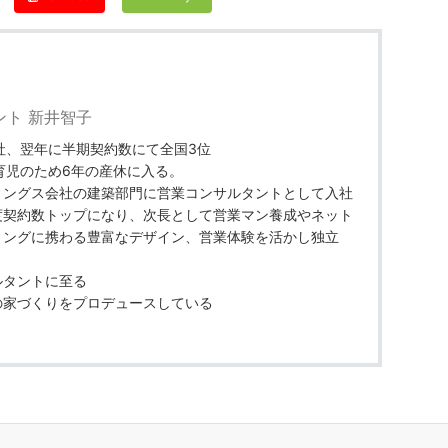
ント 新井智子
社、翌年に半期契約数にて全国3位
育児のため6年の産休に入る。
ィングス会社の建築部門に営業コンサルタントとして入社
度契約数トップになり、次長として営業マン養成やネット
ィングに携わる豊富なデザイン、営業体験を活かし独立
ルタントに至る
の家づくりをプロデュースしている