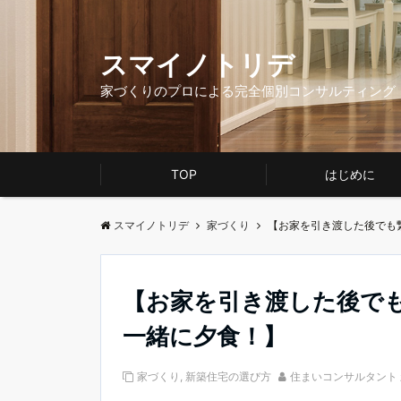
スマイノトリデ
家づくりのプロによる完全個別コンサルティング
TOP
はじめに
スマイノトリデ
家づくり
【お家を引き渡した後でも
【お家を引き渡した後でも
一緒に夕食！】
家づくり
,
新築住宅の選び方
住まいコンサルタント