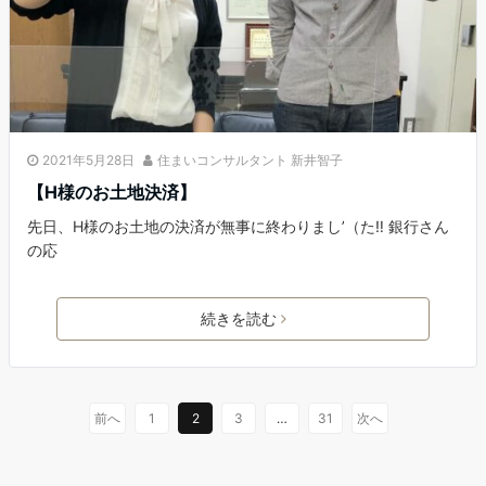
2021年5月28日
住まいコンサルタント 新井智子
【H様のお土地決済】
先日、H様のお土地の決済が無事に終わりまし’（た‼︎ 銀行さん
の応
続きを読む
前へ
1
2
3
…
31
次へ